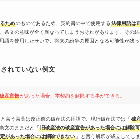
るため
のものであるため、契約書の中で使用する
法律用語は
、条文の意味が全く異なってしまうおそれがあります。その結
用語を使用したせいで、将来の紛争の原因となる可能性が残っ
用されていない例文
破産宣告
があった場合、本契約を解除する事ができる。
」と言う言葉は改正前の破産法の用語で、現行破産法では「
破
条文のままだと「
旧破産法の破産宣告があった場合には解除可
定があった場合には解除できない
」と言う解釈が成立してし