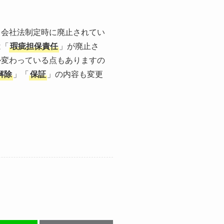
、会社法制定時に廃止されてい
は「
瑕疵担保責任
」が廃止さ
か変わっている点もありますの
解除
」「
保証
」の内容も変更