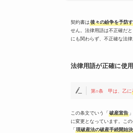
契約書は
後々の紛争を予防す
せん。法律用語は不正確だと
にも関わらず、不正確な法律
法律用語が正確に使
第○条 甲は、乙に
この条文でいう「
破産宣告
に変更となっています。この
「
現破産法の破産手続開始決